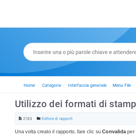
Home
Categorie
Interfaccia generale
Menu File
Utilizzo dei formati di stampa
2163
Editore di rapporti
Una volta creato il rapporto, fare clic su
Convalida
per 