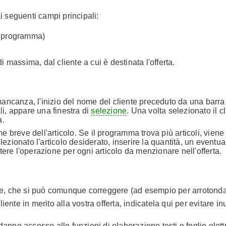
i seguenti campi principali:
l programma)
di massima, dal cliente a cui è destinata l'offerta.
n mancanza, l'inizio del nome del cliente preceduto da una barra
li, appare una finestra di
selezione
. Una volta selezionato il c
a.
ome breve dell'articolo. Se il programma trova più articoli, viene
lezionato l'articolo desiderato, inserire la quantità, un eventu
ere l'operazione per ogni articolo da menzionare nell'offerta.
ente, che si può comunque correggere (ad esempio per arrotonda
ente in merito alla vostra offerta, indicatela qui per evitare inut
 danno accesso alle funzioni di elaborazione testi e foglio elet