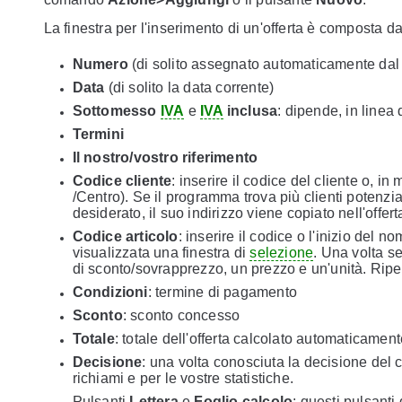
La finestra per l'inserimento di un'offerta è composta da
Numero
(di solito assegnato automaticamente da
Data
(di solito la data corrente)
Sottomesso
IVA
e
IVA
inclusa
: dipende, in linea 
Termini
Il nostro/vostro riferimento
Codice cliente
: inserire il codice del cliente o, i
/Centro). Se il programma trova più clienti potenzia
desiderato, il suo indirizzo viene copiato nell'offert
Codice articolo
: inserire il codice o l'inizio del n
visualizzata una finestra di
selezione
. Una volta se
di sconto/sovrapprezzo, un prezzo e un'unità. Ripet
Condizioni
: termine di pagamento
Sconto
: sconto concesso
Totale
: totale dell'offerta calcolato automaticam
Decisione
: una volta conosciuta la decisione del cli
richiami e per le vostre statistiche.
Pulsanti
Lettera
e
Foglio calcolo
: questi pulsanti