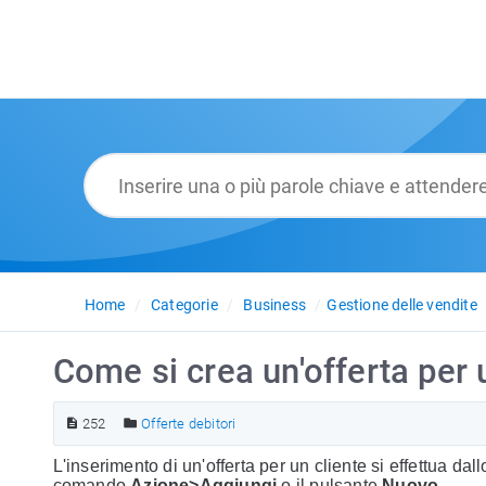
Home
Categorie
Business
Gestione delle vendite
Come si crea un'offerta per 
252
Offerte debitori
L'inserimento di un'offerta per un cliente si effettua dal
comando
Azione>Aggiungi
o il pulsante
Nuovo
.