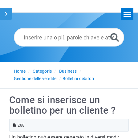
Home
Cerca
Glossario
Italiano
Home
Categorie
Business
Gestione delle vendite
Bolletini debitori
Come si inserisce un
bolletino per un cliente ?
288
Un bolletino può essere generato in diversi modi: