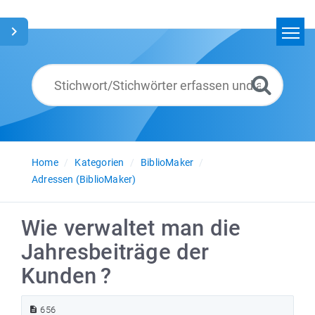
Home
Suchen
Glossar
Deutsch
Home
Kategorien
BiblioMaker
Adressen (BiblioMaker)
Wie verwaltet man die
Jahresbeiträge der
Kunden ?
656