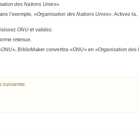
sation des Nations Unies
».
dans l’exemple, «
Organisation des Nations Unies
». Activez-la,
aisissez
ONU
et validez.
forme retenue.
«
ONU
», BiblioMaker convertira «
ONU
» en «
Organisation des 
s suivantes: