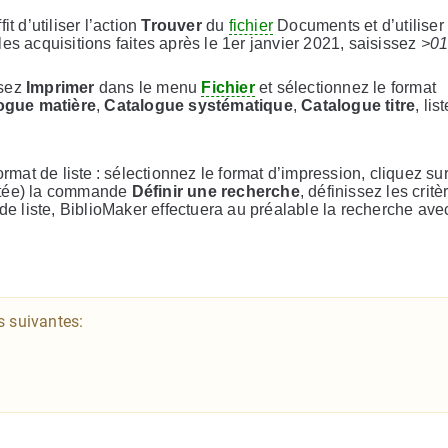
t d’utiliser l’action
Trouver
du
fichier
Documents et d’utiliser 
es acquisitions faites après le 1er janvier 2021, saisissez
>01
ssez
Imprimer
dans le menu
Fichier
et sélectionnez le format
ogue matière
,
Catalogue systématique
,
Catalogue titre
, lis
at de liste : sélectionnez le format d’impression, cliquez sur
entée) la commande
Définir une recherche
, définissez les crit
 de liste, BiblioMaker effectuera au préalable la recherche ave
s suivantes: