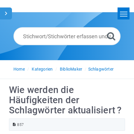
Home
Suchen
Glossar
Deutsch
Home
Kategorien
BiblioMaker
Schlagwörter
Wie werden die
Häufigkeiten der
Schlagwörter aktualisiert ?
857