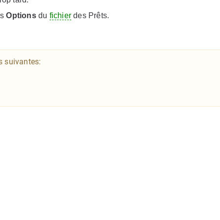
es
Options
du
fichier
des Prêts.
s suivantes: