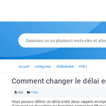
Accueil
Catégories
BiblioMaker
Prêts
Comment changer le délai en
908
Prêts
Vous pouvez définir un délai entre deux rappels envoy
d'envoyer un deuxième ou troisième rappel trop tôt ou t