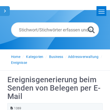
Home
Suchen
Glossar
Deutsch
Home
Kategorien
Business
Addressverwaltung
Ereignisse
Ereignisgenerierung beim
Senden von Belegen per E-
Mail
1069