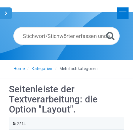
Home
Suchen
Glossar
Deutsch
Home
Kategorien
Mehrfachkategorien
Seitenleiste der
Textverarbeitung: die
Option "Layout".
2214