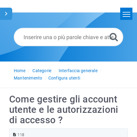
Home
Cerca
Glossario
Italiano
Home
Categorie
Interfaccia generale
Mantenimento
Configura utenti
Come gestire gli account
utente e le autorizzazioni
di accesso ?
118