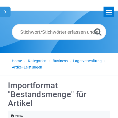
Home
Suchen
Glossar
Deutsch
Home
Kategorien
Business
Lagerverwaltung
Artikel-Leistungen
Importformat
"Bestandsmenge" für
Artikel
2094