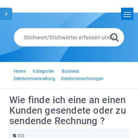
Home
Suchen
Glossar
Deutsch
Home
Kategorien
Business
Debitorenverwaltung
Debitorenrechnungen
Wie finde ich eine an einen
Kunden gesendete oder zu
sendende Rechnung ?
303