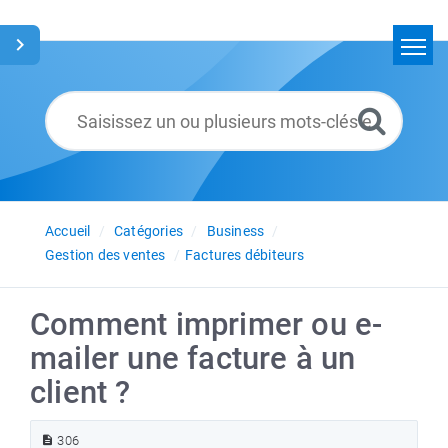
Accueil
Rechercher
Glossaire
Français
Accueil
Catégories
Business
Gestion des ventes
Factures débiteurs
Comment imprimer ou e-
mailer une facture à un
client ?
306