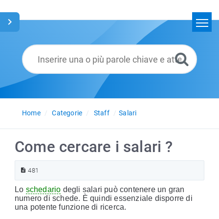
Home
Cerca
Glossario
Italiano
Home
Categorie
Staff
Salari
Come cercare i salari ?
481
Lo
schedario
degli salari può contenere un gran
numero di schede. È quindi essenziale disporre di
una potente funzione di ricerca.