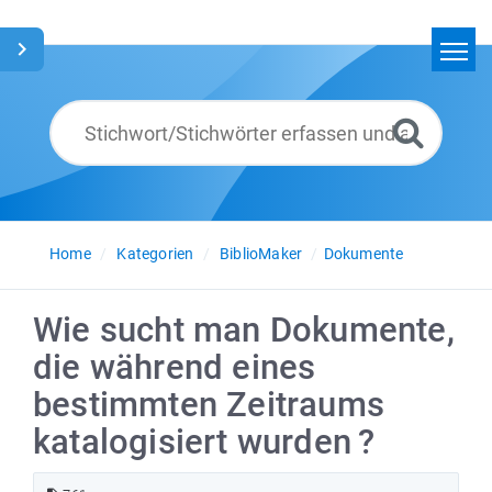
Home
Suchen
Glossar
Deutsch
Home
Kategorien
BiblioMaker
Dokumente
Wie sucht man Dokumente,
die während eines
bestimmten Zeitraums
katalogisiert wurden ?