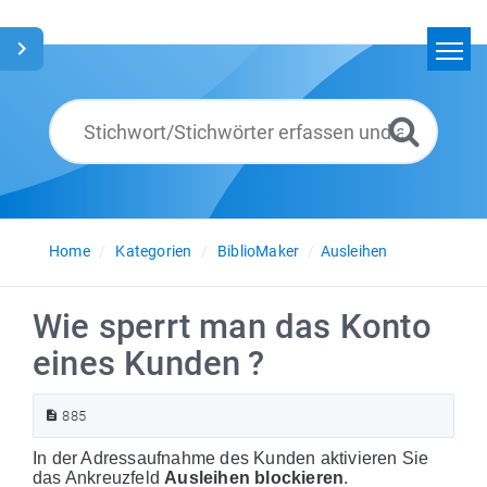
Home
Suchen
Glossar
Deutsch
Home
Kategorien
BiblioMaker
Ausleihen
Wie sperrt man das Konto
eines Kunden ?
885
In der Adressaufnahme des Kunden aktivieren Sie
das Ankreuzfeld
Ausleihen blockieren
.