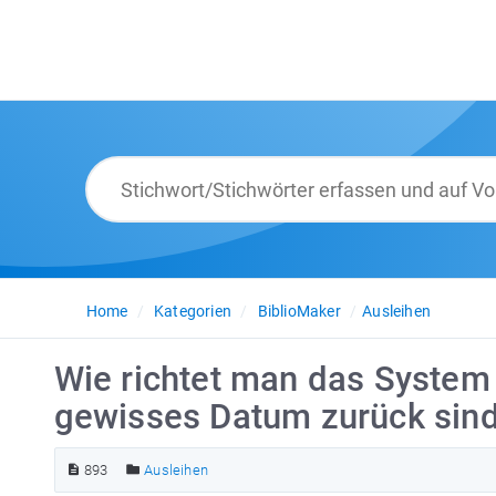
Home
Kategorien
BiblioMaker
Ausleihen
Wie richtet man das System e
gewisses Datum zurück sind
893
Ausleihen