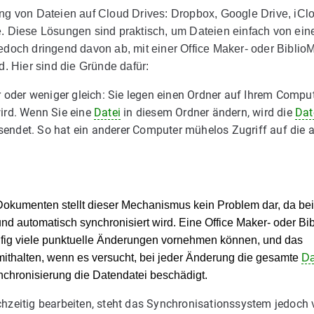
ng von Dateien auf Cloud Drives: Dropbox, Google Drive, iClo
e. Diese Lösungen sind praktisch, um Dateien einfach von ei
edoch dringend davon ab, mit einer Office Maker- oder Biblio
d. Hier sind die Gründe dafür:
 oder weniger gleich: Sie legen einen Ordner auf Ihrem Comput
ird. Wenn Sie eine
Datei
in diesem Ordner ändern, wird die
Dat
ndet. So hat ein anderer Computer mühelos Zugriff auf die a
Dokumenten stellt dieser Mechanismus kein Problem dar, da bei
 und automatisch synchronisiert wird. Eine Office Maker- oder Bi
häufig viele punktuelle Änderungen vornehmen können, und das
ithalten, wenn es versucht, bei jeder Änderung die gesamte
Da
nchronisierung die Datendatei beschädigt.
chzeitig bearbeiten, steht das Synchronisationssystem jedoch