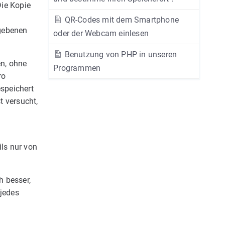
Die Kopie
e
QR-Codes mit dem Smartphone
egebenen
oder der Webcam einlesen
Benutzung von PHP in unseren
en, ohne
Programmen
ro
espeichert
t versucht,
ils nur von
h besser,
jedes