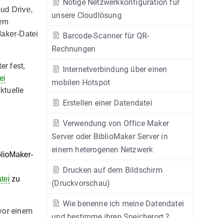
Nötige Netzwerkkonfiguration für
ud Drive,
unsere Cloudlösung
nem
Maker-Datei
Barcode-Scanner für QR-
Rechnungen
er fest,
Internetverbindung über einen
ei
mobilen Hotspot
ktuelle
Erstellen einer Datendatei
Verwendung von Office Maker
Server oder BiblioMaker Server in
einem heterogenen Netzwerk
blioMaker-
Drucken auf dem Bildschirm
tei
zu
(Druckvorschau)
Wie benenne ich meine Datendatei
 vor einem
und bestimme ihren Speicherort ?