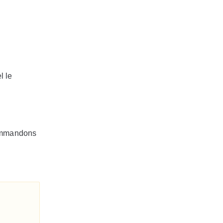
l le
commandons