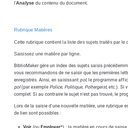
l'
Analyse
du contenu du document.
Rubrique Matières
Cette rubrique contient la liste des sujets traités par l
Saisissez une matière par ligne.
BiblioMaker gère un index des sujets saisis précédemme
vous recommandons de ne saisir que les premières lettre
enregistrés. Ainsi, en saisissant
pol
, le programme affi
pol
(par exemple
Police
,
Politique
,
Poltergeist
, etc.). Si
complet. Si au contraire le sujet n'est pas trouvé, le pr
Lors de la saisie d'une nouvelle matière, une rubrique es
de lien sont possibles :
Voir
(ou
Employer
*) : la matière en cours de saisi