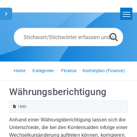
Home
Suchen
Glossar
Deutsch
Home
Kategorien
Finance
Kontenplan (Finance)
Währungsberichtigung
1890
Anhand einer Währungsberichtigung lassen sich die
Unterschiede, die bei den Kontensalden infolge einer
Wechselkursänderung auftreten können, korrigieren.