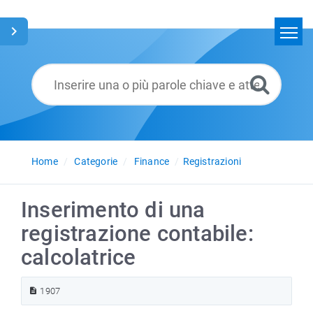
Home
Cerca
Glossario
Italiano
Home
Categorie
Finance
Registrazioni
Inserimento di una
registrazione contabile:
calcolatrice
1907