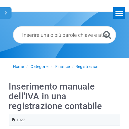
Home
Cerca
Glossario
Italiano
Home
Categorie
Finance
Registrazioni
Inserimento manuale
dell'IVA in una
registrazione contabile
1927