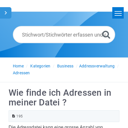
Home
Suchen
Glossar
Deutsch
Home
Kategorien
Business
Addressverwaltung
Adressen
Wie finde ich Adressen in
meiner Datei ?
195
Die Adressdatei kann eine grosse Anzahl von