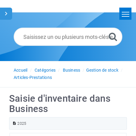
Accueil
Rechercher
Glossaire
Français
Accueil
Catégories
Business
Gestion de stock
Articles-Prestations
Saisie d'inventaire dans
Business
2025