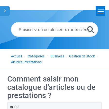
Accueil
Rechercher
Glossaire
Français
Accueil
Catégories
Business
Gestion de stock
Articles-Prestations
Comment saisir mon
catalogue d'articles ou de
prestations ?
238