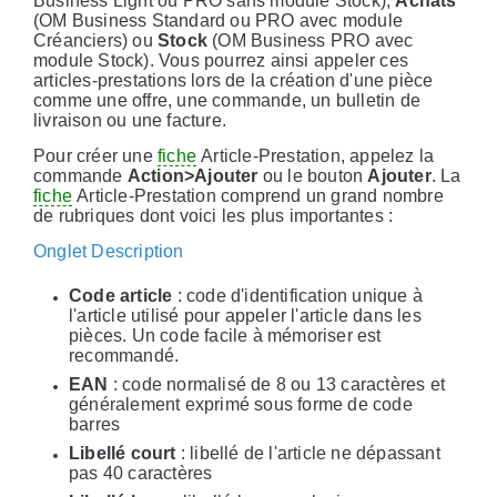
Business Light ou PRO sans module Stock),
Achats
(OM Business Standard ou PRO avec module
Créanciers) ou
Stock
(OM Business PRO avec
module Stock). Vous pourrez ainsi appeler ces
articles-prestations lors de la création d'une pièce
comme une offre, une commande, un bulletin de
livraison ou une facture.
Pour créer une
fiche
Article-Prestation, appelez la
commande
Action>Ajouter
ou le bouton
Ajouter
. La
fiche
Article-Prestation comprend un grand nombre
de rubriques dont voici les plus importantes :
Onglet Description
Code article
: code d'identification unique à
l'article utilisé pour appeler l'article dans les
pièces. Un code facile à mémoriser est
recommandé.
EAN
: code normalisé de 8 ou 13 caractères et
généralement exprimé sous forme de code
barres
Libellé court
: libellé de l'article ne dépassant
pas 40 caractères