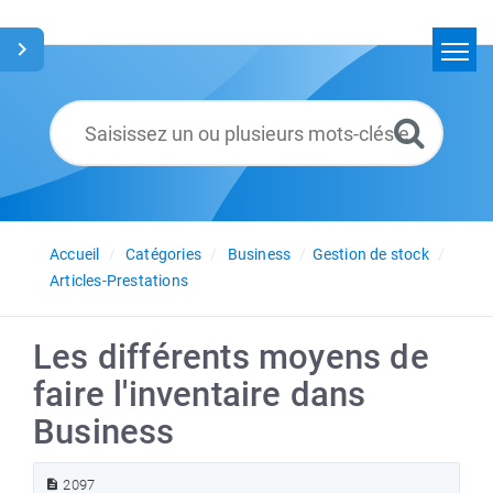
Accueil
Rechercher
Glossaire
Français
Accueil
Catégories
Business
Gestion de stock
Articles-Prestations
Les différents moyens de
faire l'inventaire dans
Business
2097