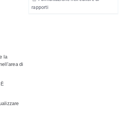
rapporti
e la
ell'area di
 È
ualizzare