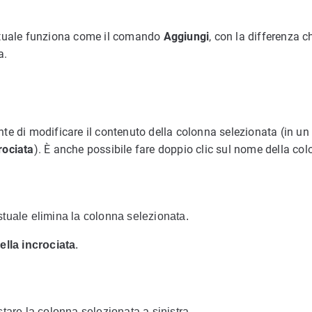
tuale funziona come il comando
Aggiungi
, con la differenza 
a.
e di modificare il contenuto della colonna selezionata (in un 
rociata
). È anche possibile fare doppio clic sul nome della col
tuale elimina la colonna selezionata.
ella incrociata
.
tare la colonna selezionata a sinistra.