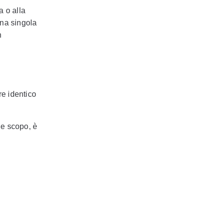
a o alla
una singola
n
e identico
le scopo, è