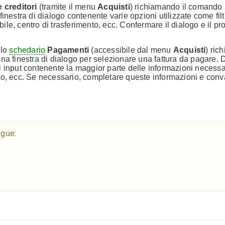
e creditori
(tramite il menu
Acquisti
) richiamando il comando
finestra di dialogo contenente varie opzioni utilizzate come filt
ibile, centro di trasferimento, ecc. Confermare il dialogo e il 
llo
schedario
Pagamenti
(accessibile dal menu
Acquisti
) ric
una finestra di dialogo per selezionare una fattura da pagare.
i input contenente la maggior parte delle informazioni necess
mento, ecc. Se necessario, completare queste informazioni e conv
ngue: