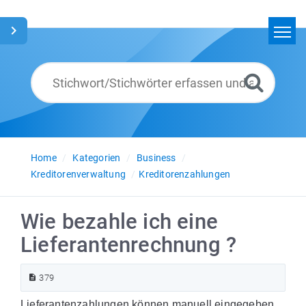
Home
Suchen
Glossar
Deutsch
Home
Kategorien
Business
Kreditorenverwaltung
Kreditorenzahlungen
Wie bezahle ich eine
Lieferantenrechnung ?
379
Lieferantenzahlungen können manuell eingegeben