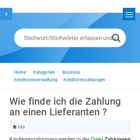
Home
Suchen
Glossar
Deutsch
Home
Kategorien
Business
Kreditorenverwaltung
Kreditorenzahlungen
Wie finde ich die Zahlung
an einen Lieferanten ?
383
Kreditorenzahlungen werden in der
Datei
Zahlungen