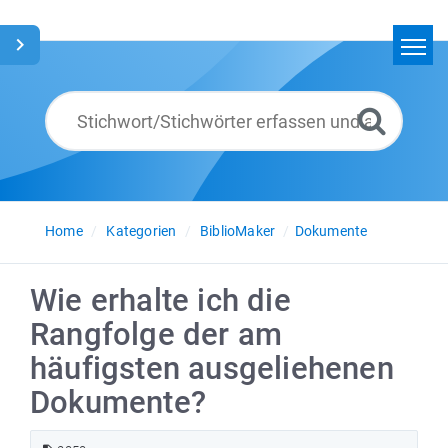
Home
Suchen
Glossar
Deutsch
Home
Kategorien
BiblioMaker
Dokumente
Wie erhalte ich die
Rangfolge der am
häufigsten ausgeliehenen
Dokumente?