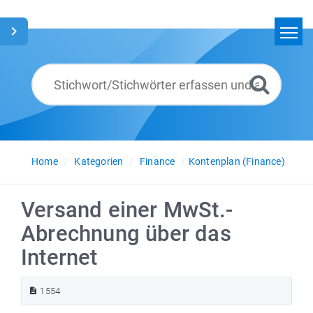
Home
Suchen
Glossar
Deutsch
Home
Kategorien
Finance
Kontenplan (Finance)
Versand einer MwSt.-
Abrechnung über das
Internet
1554