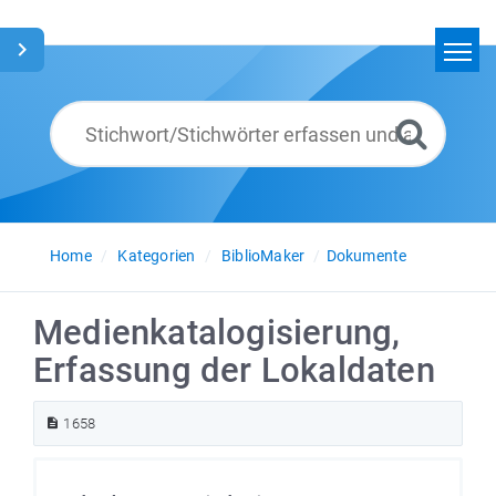
Home
Suchen
Glossar
Deutsch
Home
Kategorien
BiblioMaker
Dokumente
Medienkatalogisierung,
Erfassung der Lokaldaten
1658