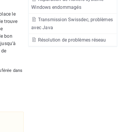
Windows endommagés
place le
Transmission Swissdec, problèmes
e trouve
avec Java
le
 le bon
Résolution de problèmes réseau
 jusqu'à
 de
nsférée dans