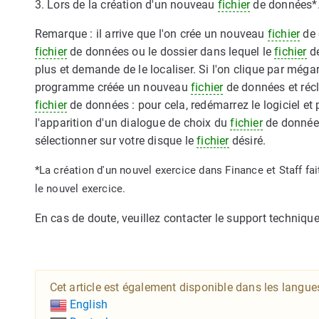
3. Lors de la création d'un nouveau
fichier
de données*
Remarque : il arrive que l'on crée un nouveau
fichier
de 
fichier
de données ou le dossier dans lequel le
fichier
de
plus et demande de le localiser. Si l'on clique par még
programme créée un nouveau
fichier
de données et récla
fichier
de données : pour cela, redémarrez le logiciel e
l'apparition d'un dialogue de choix du
fichier
de données
sélectionner sur votre disque le
fichier
désiré.
*La création d'un nouvel exercice dans Finance et Staff fa
le nouvel exercice.
En cas de doute, veuillez contacter le support technique
Cet article est également disponible dans les langue
English