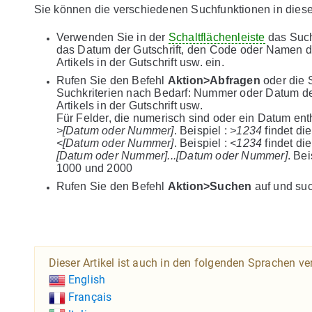
Sie können die verschiedenen Suchfunktionen in dies
Verwenden Sie in der
Schaltflächenleiste
das Such
das Datum der Gutschrift, den Code oder Namen d
Artikels in der Gutschrift usw. ein.
Rufen Sie den Befehl
Aktion>Abfragen
oder die 
Suchkriterien nach Bedarf: Nummer oder Datum de
Artikels in der Gutschrift usw.
Für Felder, die numerisch sind oder ein Datum en
>[Datum oder Nummer]
. Beispiel :
>1234
findet di
<[Datum oder Nummer]
. Beispiel :
<1234
findet di
[Datum oder Nummer]...[Datum oder Nummer]
. Bei
1000 und 2000
Rufen Sie den Befehl
Aktion>Suchen
auf und suc
Dieser Artikel ist auch in den folgenden Sprachen ve
English
Français