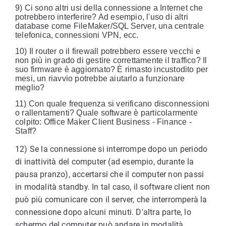
9) Ci sono altri usi della connessione a Internet che
potrebbero interferire? Ad esempio, l'uso di altri
database come FileMaker/SQL Server, una centrale
telefonica, connessioni VPN, ecc.
10) Il router o il firewall potrebbero essere vecchi e
non più in grado di gestire correttamente il traffico? Il
suo firmware è aggiornato? È rimasto incustodito per
mesi, un riavvio potrebbe aiutarlo a funzionare
meglio?
11) Con quale frequenza si verificano disconnessioni
o rallentamenti? Quale software è particolarmente
colpito: Office Maker Client Business - Finance -
Staff?
12) Se la connessione si interrompe dopo un periodo
di inattività del computer (ad esempio, durante la
pausa pranzo), accertarsi che il computer non passi
in modalità standby. In tal caso, il software client non
può più comunicare con il server, che interromperà la
connessione dopo alcuni minuti. D'altra parte, lo
schermo del computer può andare in modalità