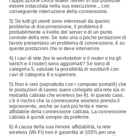
l'applicazione Office Maker Server in uso potrebbe
essere ostacolata nella sua esecuzione... con
conseguente interruzione della connessione.
3) Se tutti gli utenti sono interessati da questo
problema di disconnessione, il problema è
probabilmente a livello del server o di un punto
centrale della rete. Se solo una o poche postazioni di
lavoro presentano un problema di connessione, è su
queste postazioni che si deve intervenire.
4) I cavi di rete (tra le workstation e il router o tra gli
switch e il router) sono aggiornati? Se sono di
categoria 5, valutate la possibilità di sostituirli con
cavi di categoria 6 o superiore.
5) Non è raro (soprattutto con i computer portatili) che
le postazioni di lavoro siano collegate alla rete sia in
modalità cablata che wireless (wi-fi). In questo caso,
c'è il rischio che la connessione wireless prenda il
sopravvento, anche se sarà più lenta e meno
affidabile della connessione cablata. La connessione
cablata è quindi sempre da preferire.
6) A causa della sua minore affidabilità, la rete
wireless (Wi-Fi) non è garantita al 100% per una