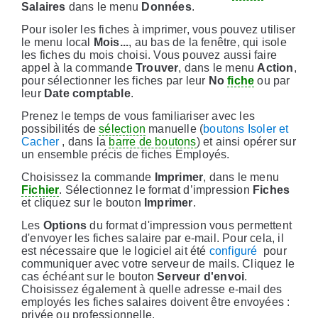
Salaires
dans le menu
Données
.
Pour isoler les fiches à imprimer, vous pouvez utiliser
le menu local
Mois...
, au bas de la fenêtre, qui isole
les fiches du mois choisi. Vous pouvez aussi faire
appel à la commande
Trouver
, dans le menu
Action
,
pour sélectionner les fiches par leur
No
fiche
ou par
leur
Date comptable
.
Prenez le temps de vous familiariser avec les
possibilités de
sélection
manuelle (
boutons Isoler et
Cacher
, dans la
barre de boutons
) et ainsi opérer sur
un ensemble précis de fiches Employés.
Choisissez la commande
Imprimer
, dans le menu
Fichier
. Sélectionnez le format d’impression
Fiches
et cliquez sur le bouton
Imprimer
.
Les
Options
du format d'impression vous permettent
d'envoyer les fiches salaire par e-mail. Pour cela, il
est nécessaire que le logiciel ait été
configuré
pour
communiquer avec votre serveur de mails. Cliquez le
cas échéant sur le bouton
Serveur d'envoi
.
Choisissez également à quelle adresse e-mail des
employés les fiches salaires doivent être envoyées :
privée ou professionnelle.