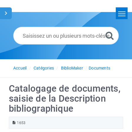
Accueil
Rechercher
Glossaire
Français
Accueil
Catégories
BiblioMaker
Documents
Catalogage de documents,
saisie de la Description
bibliographique
1653