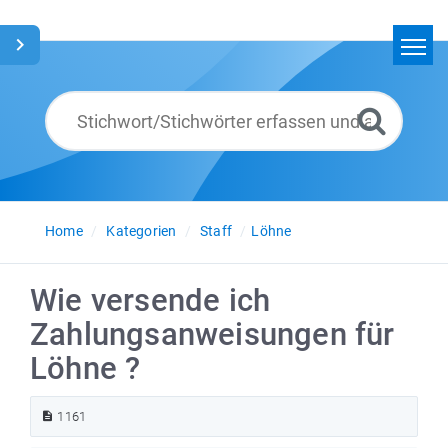
Home
Suchen
Glossar
Deutsch
Home
Kategorien
Staff
Löhne
Wie versende ich
Zahlungsanweisungen für
Löhne ?
1161